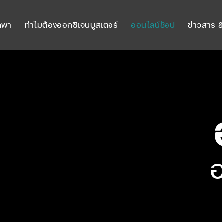
กพา
ทำไมต้องออกซิเจนบูสเตอร์
ออนไลน์ช็อป
ข่าวสาร &
อ